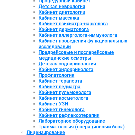
Процедурный кабинет
Детская неврология
Кабинет диетологии
Кабинет массажа
Кабинет психиатра-нарколога
Кабинет дерматолога
Кабинет аллерголога-иммунолога
Кабинет проведения функциональных
исследований
Предрейсовые и послерейсовые
медицинские осмотры
Детская эндокринология
Кабинет эндокринолога
Профпатология
Кабинет терапевта
Кабинет педиатра
Кабинет пульмонолога
Кабинет косметолога
Кабинет УЗИ
Кабинет гинеколога
Кабинет рефлексотерапии
Лабораторное оборудование
Травматология (операционный блок)
Лицензирование