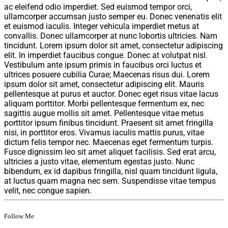
ac eleifend odio imperdiet. Sed euismod tempor orci,
ullamcorper accumsan justo semper eu. Donec venenatis elit
et euismod iaculis. Integer vehicula imperdiet metus at
convallis. Donec ullamcorper at nunc lobortis ultricies. Nam
tincidunt. Lorem ipsum dolor sit amet, consectetur adipiscing
elit. In imperdiet faucibus congue. Donec at volutpat nisl.
Vestibulum ante ipsum primis in faucibus orci luctus et
ultrices posuere cubilia Curae; Maecenas risus dui. Lorem
ipsum dolor sit amet, consectetur adipiscing elit. Mauris
pellentesque at purus et auctor. Donec eget risus vitae lacus
aliquam porttitor. Morbi pellentesque fermentum ex, nec
sagittis augue mollis sit amet. Pellentesque vitae metus
porttitor ipsum finibus tincidunt. Praesent sit amet fringilla
nisi, in porttitor eros. Vivamus iaculis mattis purus, vitae
dictum felis tempor nec. Maecenas eget fermentum turpis.
Fusce dignissim leo sit amet aliquet facilisis. Sed erat arcu,
ultricies a justo vitae, elementum egestas justo. Nunc
bibendum, ex id dapibus fringilla, nisl quam tincidunt ligula,
at luctus quam magna nec sem. Suspendisse vitae tempus
velit, nec congue sapien.
Follow Me