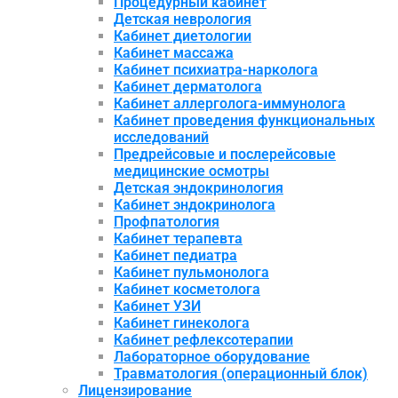
Процедурный кабинет
Детская неврология
Кабинет диетологии
Кабинет массажа
Кабинет психиатра-нарколога
Кабинет дерматолога
Кабинет аллерголога-иммунолога
Кабинет проведения функциональных
исследований
Предрейсовые и послерейсовые
медицинские осмотры
Детская эндокринология
Кабинет эндокринолога
Профпатология
Кабинет терапевта
Кабинет педиатра
Кабинет пульмонолога
Кабинет косметолога
Кабинет УЗИ
Кабинет гинеколога
Кабинет рефлексотерапии
Лабораторное оборудование
Травматология (операционный блок)
Лицензирование