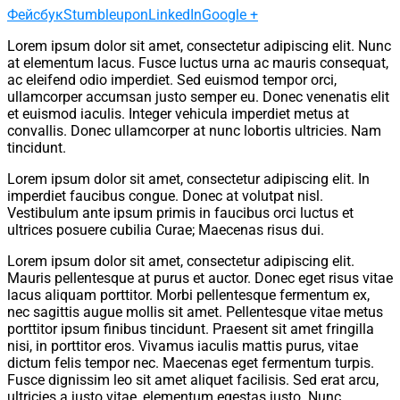
Фейсбук
Stumbleupon
LinkedIn
Google +
Lorem ipsum dolor sit amet, consectetur adipiscing elit. Nunc
at elementum lacus. Fusce luctus urna ac mauris consequat,
ac eleifend odio imperdiet. Sed euismod tempor orci,
ullamcorper accumsan justo semper eu. Donec venenatis elit
et euismod iaculis. Integer vehicula imperdiet metus at
convallis. Donec ullamcorper at nunc lobortis ultricies. Nam
tincidunt.
Lorem ipsum dolor sit amet, consectetur adipiscing elit. In
imperdiet faucibus congue. Donec at volutpat nisl.
Vestibulum ante ipsum primis in faucibus orci luctus et
ultrices posuere cubilia Curae; Maecenas risus dui.
Lorem ipsum dolor sit amet, consectetur adipiscing elit.
Mauris pellentesque at purus et auctor. Donec eget risus vitae
lacus aliquam porttitor. Morbi pellentesque fermentum ex,
nec sagittis augue mollis sit amet. Pellentesque vitae metus
porttitor ipsum finibus tincidunt. Praesent sit amet fringilla
nisi, in porttitor eros. Vivamus iaculis mattis purus, vitae
dictum felis tempor nec. Maecenas eget fermentum turpis.
Fusce dignissim leo sit amet aliquet facilisis. Sed erat arcu,
ultricies a justo vitae, elementum egestas justo. Nunc