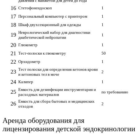
давления с манжетой для детей до года
16
Стетофонендоскоп
1
17
Персональный компьютер с принтером
1
18
Шкаф двухсекционный для одежды
1
Неврологический набор для диагностики
19
1
диабетической нейропатии
20
Глюкометр
1
21
Тест-полоски к глюкометру
50
22
Орхидометр
1
Тест полоски для определения кетонов крови
23
2
и кетоновых тел в моче
24
Калипер
1
Емкость для дезинфекции инструментария и
25
по требованию
расходных материалов
Емкость для сбора бытовых и медицинских
26
2
отходов
Аренда оборудования для
лицензирования детской эндокринологии