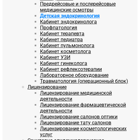
Предрейсовые и послерейсовые
медицинские осмотры
Детская эндокринология
Кабинет эндокринолога
Профпатология
Кабинет терапевта
Кабинет педиатра
Кабинет пульмонолога
Кабинет косметолога
Кабинет УЗИ
Кабинет гинеколога
Кабинет рефлексотерапии
Лабораторное оборудование
Травматология (операционный блок)
Лицензирование
Лицензирование медицинской
деятельности
Лицензирование фармацевтической
деятельности
Лицензирование салонов оптики
Лицензирование тату салонов
Лицензирование косметологических
услуг