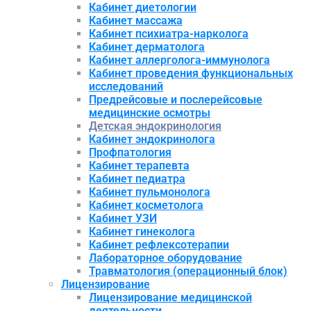
Кабинет диетологии
Кабинет массажа
Кабинет психиатра-нарколога
Кабинет дерматолога
Кабинет аллерголога-иммунолога
Кабинет проведения функциональных
исследований
Предрейсовые и послерейсовые
медицинские осмотры
Детская эндокринология
Кабинет эндокринолога
Профпатология
Кабинет терапевта
Кабинет педиатра
Кабинет пульмонолога
Кабинет косметолога
Кабинет УЗИ
Кабинет гинеколога
Кабинет рефлексотерапии
Лабораторное оборудование
Травматология (операционный блок)
Лицензирование
Лицензирование медицинской
деятельности