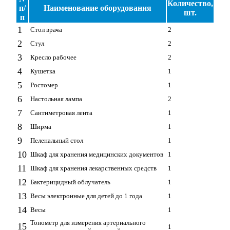
Количество,
п/
Наименование оборудования
шт.
п
1
Стол врача
2
2
Стул
2
3
Кресло рабочее
2
4
Кушетка
1
5
Ростомер
1
6
Настольная лампа
2
7
Сантиметровая лента
1
8
Ширма
1
9
Пеленальный стол
1
10
Шкаф для хранения медицинских документов
1
11
Шкаф для хранения лекарственных средств
1
12
Бактерицидный облучатель
1
13
Весы электронные для детей до 1 года
1
14
Весы
1
Тонометр для измерения артериального
15
1