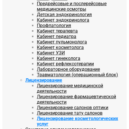
Предрейсовые и послерейсовые
медицинские осмотры
Детская эндокринология
Кабинет эндокринолога
Профпатология
Кабинет терапевта
Кабинет педиатра
Кабинет пульмонолога
Кабинет косметолога
Кабинет УЗИ
Кабинет гинеколога
Кабинет рефлексотерапии
Лабораторное оборудование
Травматология (операционный блок)
Лицензирование
Лицензирование медицинской
деятельности
Лицензирование фармацевтической
деятельности
Лицензирование салонов оптики
Лицензирование тату салонов
Лицензирование косметологических
услуг