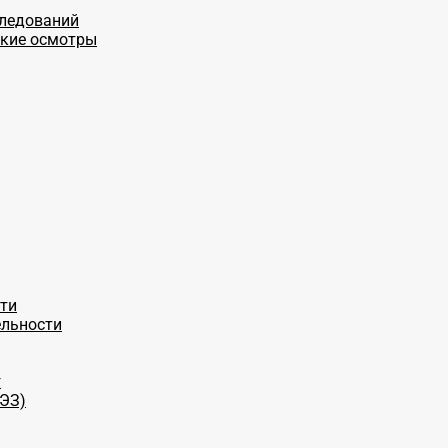
следований
ские осмотры
ти
ельности
г
СЭЗ)