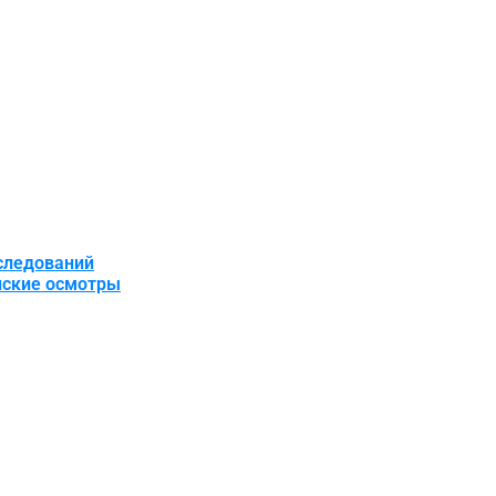
следований
нские осмотры