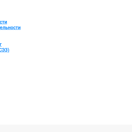
сти
ельности
г
СЭЗ)