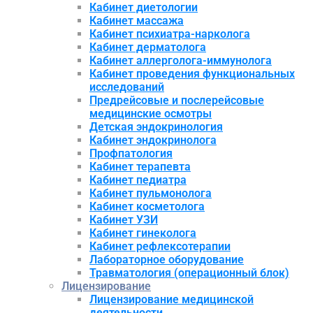
Кабинет диетологии
Кабинет массажа
Кабинет психиатра-нарколога
Кабинет дерматолога
Кабинет аллерголога-иммунолога
Кабинет проведения функциональных
исследований
Предрейсовые и послерейсовые
медицинские осмотры
Детская эндокринология
Кабинет эндокринолога
Профпатология
Кабинет терапевта
Кабинет педиатра
Кабинет пульмонолога
Кабинет косметолога
Кабинет УЗИ
Кабинет гинеколога
Кабинет рефлексотерапии
Лабораторное оборудование
Травматология (операционный блок)
Лицензирование
Лицензирование медицинской
деятельности