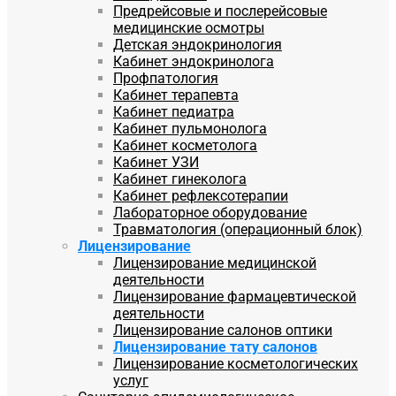
Предрейсовые и послерейсовые
медицинские осмотры
Детская эндокринология
Кабинет эндокринолога
Профпатология
Кабинет терапевта
Кабинет педиатра
Кабинет пульмонолога
Кабинет косметолога
Кабинет УЗИ
Кабинет гинеколога
Кабинет рефлексотерапии
Лабораторное оборудование
Травматология (операционный блок)
Лицензирование
Лицензирование медицинской
деятельности
Лицензирование фармацевтической
деятельности
Лицензирование салонов оптики
Лицензирование тату салонов
Лицензирование косметологических
услуг