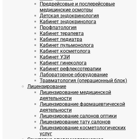
Предрейсовые и послерейсовые
медицинские осмотры
Детская эндокринология
Кабинет эндокринолога
Профпатология
Кабинет терапевта
Кабинет педиатра
Кабинет пульмонолога
Кабинет косметолога
Кабинет УЗИ
Кабинет гинеколога
Кабинет рефлексотерапии
Лабораторное оборудование
Травматология (операционный блок)
Лицензирование
Лицензирование медицинской
деятельности
Лицензирование фармацевтической
деятельности
Лицензирование салонов оптики
Лицензирование тату салонов
Лицензирование косметологических
услуг