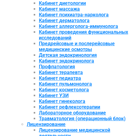
Кабинет диетологии
Кабинет массажа
Кабинет психиатра-нарколога
Кабинет дерматолога
Кабинет аллерголога-иммунолога
Кабинет проведения функциональных
исследований
Предрейсовые и послерейсовые
медицинские осмотры
Детская эндокринология
Кабинет эндокринолога
Профпатология
Кабинет терапевта
Кабинет педиатра
Кабинет пульмонолога
Кабинет косметолога
Кабинет УЗИ
Кабинет гинеколога
Кабинет рефлексотерапии
Лабораторное оборудование
Травматология (операционный блок)
Лицензирование
Лицензирование медицинской
деятельности