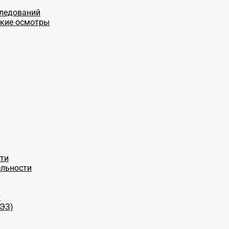
следований
ские осмотры
ти
ельности
г
СЭЗ)