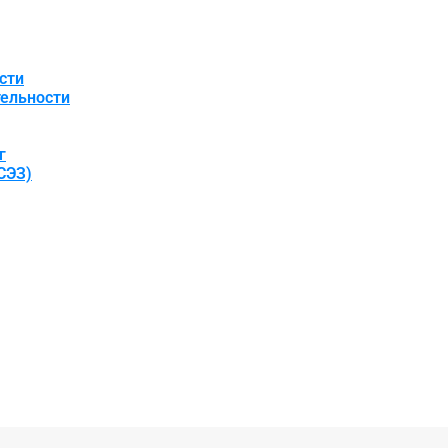
сти
ельности
г
СЭЗ)