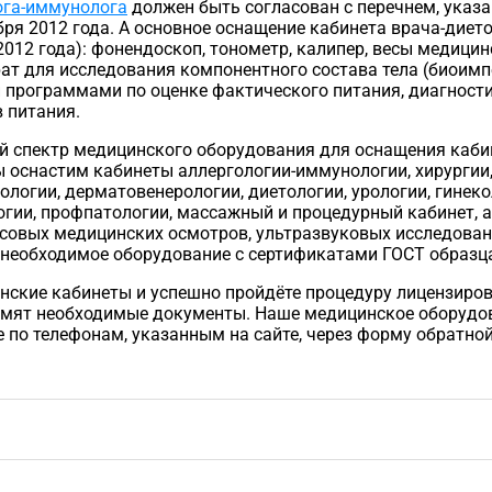
ога-иммунолога
должен быть согласован с перечнем, указ
ря 2012 года. А основное оснащение кабинета врача-диет
12 года): фонендоскоп, тонометр, калипер, весы медицинс
ат для исследования компонентного состава тела (биоимп
 программами по оценке фактического питания, диагност
 питания.
 спектр медицинского оборудования для оснащения кабин
 оснастим кабинеты аллергологии-иммунологии, хирургии
логии, дерматовенерологии, диетологии, урологии, гинеко
гии, профпатологии, массажный и процедурный кабинет, а 
йсовых медицинских осмотров, ультразвуковых исследован
ё необходимое оборудование с сертификатами ГОСТ образц
инские кабинеты и успешно пройдёте процедуру лицензиро
рмят необходимые документы. Наше медицинское оборудов
по телефонам, указанным на сайте, через форму обратной 