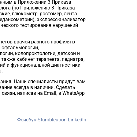
анным в Приложении 3 Приказа
олога (по Приложению 3 Приказа
кие, глюкометр, ростомер, лента
едансометрии), экспресс-анализатор
ического тестирования нарушений
етов врачей разного профиля в
, офтальмологии,
логии, колопроктологии, детской и
также кабинет терапевта, педиатра,
ий и функциональной диагностики.
а.
вания. Наши специалисты придут вам
ание всегда в наличии. Сделать
связи, написав на Email, в WhatsApp
Фейсбук
Stumbleupon
LinkedIn