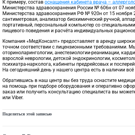
К примеру, состав
оснащения кабинета врача – аллергол
Министерства здравоохранения России № 606н от 07 нояб
Министерства здравоохранения РФ № 920н от 15 ноября 20
сантиметровая, анализатор биохимический ручной, аппар
портативный, персональный компьютер со специальными
пищевого поведения и расчёта индивидуальных рационов
Компания «МедКонсалт» предоставляет в аренду широкий
точном соответствии с лицензионными требованиями. Мы
оториноларингологии, анестезиологии-реанимации, кардио
взрослой неврологии, детской эндокринологии, косметоло
психиатра-нарколога, кабинеты предрейсовых и послере
На сегодняшний день у нашего центра есть в наличии вс
Обратившись в наш центр вы без труда оснастите медиц
на помощь при подборе оборудования и оперативно офо
заказ или получить консультацию специалиста вы можете 
или Viber.
Поделиться этой записью