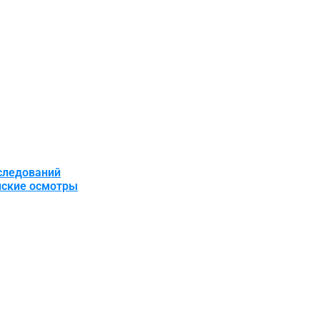
следований
нские осмотры