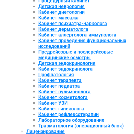
Процедурный кабинет
Детская неврология
Кабинет диетологии
Кабинет массажа
Кабинет психиатра-нарколога
Кабинет дерматолога
Кабинет аллерголога-иммунолога
Кабинет проведения функциональных
исследований
Предрейсовые и послерейсовые
медицинские осмотры
Детская эндокринология
Кабинет эндокринолога
Профпатология
Кабинет терапевта
Кабинет педиатра
Кабинет пульмонолога
Кабинет косметолога
Кабинет УЗИ
Кабинет гинеколога
Кабинет рефлексотерапии
Лабораторное оборудование
Травматология (операционный блок)
Лицензирование